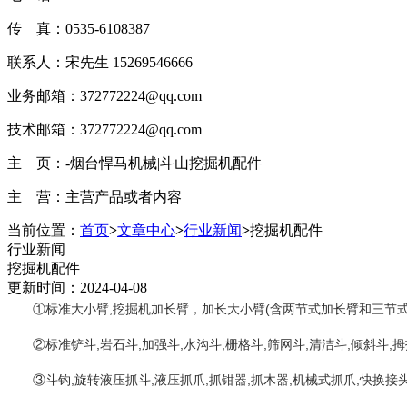
传 真：0535-6108387
联系人：宋先生 15269546666
业务邮箱：372772224@qq.com
技术邮箱：372772224@qq.com
主 页：-烟台悍马机械|斗山挖掘机配件
主 营：主营产品或者内容
当前位置：
首页
>
文章中心
>
行业新闻
>
挖掘机配件
行业新闻
挖掘机配件
更新时间：2024-04-08
①标准大小臂,挖掘机加长臂，加长大小臂(含两节式加长臂和三节式
②标准铲斗,岩石斗,加强斗,水沟斗,栅格斗,筛网斗,清洁斗,倾斜斗,拇
③斗钩,旋转液压抓斗,液压抓爪,抓钳器,抓木器,机械式抓爪,快换接头