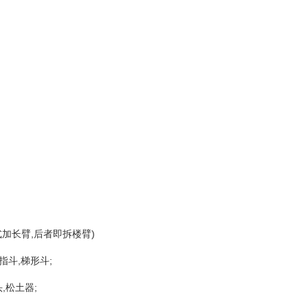
加长臂,后者即拆楼臂)
指斗,梯形斗;
,松土器;