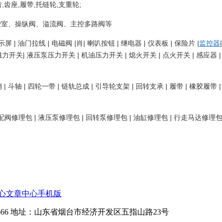
,齿座,履带,托链轮,支重轮;
驶室、操纵阀、溢流阀、主控多路阀等
| 油门拉线 | 电磁阀 |肖| 喇叭按钮 | 继电器 | 仪表板 | 保险片 |
监控器
关 |磁力开关| 液压泵压力开关 | 机油压力开关 | 熄火开关 | 点火开关 | 
销 | 斗轴 | 四轮一带 | 链轨总成 | 引导轮支架 | 回转支承 | 履带 | 橡胶履带
配阀修理包 | 液压泵修理包 | 回转泵修理包 | 油缸修理包 | 行走马达修理包 | 液
心
文章中心
手机版
15269546666 地址：山东省烟台市经济开发区五指山路23号