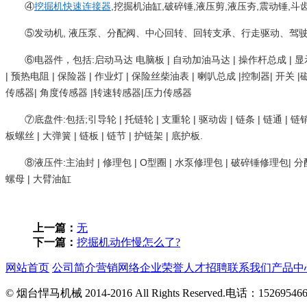
④
挖掘机快速连接器
,挖掘机油缸,破碎锤,液压剪,液压夯,震动锤,斗齿
⑤发动机, 液压泵、分配阀、中心回转、回转支承、行走驱动、驾
⑥电器件，包括:启动马达 电脑板 | 自动加油马达 | 操作杆总成 | 显示屏 
| 预热电阻 | 保险器 | 作业灯 | 保险丝柴油表 | 喇叭总成 |控制器| 开
传感器| 角度传感器 |转速转感器|压力传感器
⑦底盘件:包括;引导轮 | 托链轮 | 支重轮 | 驱动齿 | 链条 | 链通 | 链
板螺丝 | 大弹簧 | 链板 | 链节 | 护链架 | 底护板.
⑧液压件:主油封 | 修理包 | O型圈 | 水泵修理包 | 破碎锤修理包| 分
螺母 | 大臂油缸
上一篇：
无
下一篇：
挖掘机动作慢怎么了?
网站首页
公司简介
营销网络
企业荣誉
人才招聘
联系我们
产品中
© 烟台悍马机械 2014-2016 All Rights Reserved.电话：