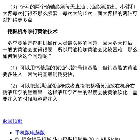
（3）铲斗的两个销轴必须每天上油，油必须溢出。小臂和
大臂每次打得不那么频繁，每次大约15次，而大臂根的两轴可
以打得更多点。
挖掘机冬季打黄油技术
冬季黄油是挖掘机操作人员最头疼的问题，因为冬天过后，
一般的黄油会变得很硬，所以用油枪加黄油会比较困难，那么
如何解决这个问题呢？
（1）可以用钙基脂的黄油代替2号锂基脂，但钙基脂的黄油
要多注入，因为钙基脂消耗更快。
（2）可以把装满油的油枪或者直接把整桶黄油放在机身右
侧液压泵的腔室里，这样液压泵产生的温度会使黄油软化，需
要注入的时候就容易注入。
返回顶部
手机版
电脑版
© -烟台悍马机械|斗山挖掘机配件 2014 All Rights