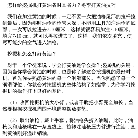
怎样给挖掘机打黄油省时又省力？冬季打黄油技巧
我们在加注黄油的时候，一定不要一次把油枪尾部的拉杆拉
到最后，因为那时油枪的枪管太深，不能用工具加注油枪的底
部，一次可以拉进去7-10厘米，这样就很容易加注7-10厘米。
填完7-10 cm，就可以再拉进去了。这样，我们依次填充，使
尽可能少的空气进入油枪。
挖掘机怎么打好黄油？
对于一个学徒来说，学会打黄油是学会操作挖掘机的关键，
因为当你学会黄油的时候，也是你了解这台挖掘机的最好时
机。首先你要熟悉黄油的每一个润滑部位。当你熟悉了每一个
润滑部位，你就会对挖掘机的整体结构了如指掌，为你学习挖
掘机的操作打下良好的基础。
（1）收回挖掘机的大小臂，或者干脆把小臂完全加长，当
然要根据挖掘机周围环境调整摆放姿势。
（2）取出油枪，戴上手套，将油枪头挤入油嘴。此时，油
枪头和油枪嘴在一条直线上。旋转注油枪压力臂进行注油，直
到黄油刚好溢出销轴。