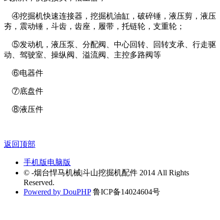
④挖掘机快速连接器，挖掘机油缸，破碎锤，液压剪，液压
夯，震动锤，斗齿，齿座，履带，托链轮，支重轮；
⑤发动机，液压泵、分配阀、中心回转、回转支承、行走驱
动、驾驶室、操纵阀、溢流阀、主控多路阀等
⑥电器件
⑦底盘件
⑧液压件
返回顶部
手机版
电脑版
© -烟台悍马机械|斗山挖掘机配件 2014 All Rights
Reserved.
Powered by DouPHP
鲁ICP备14024604号